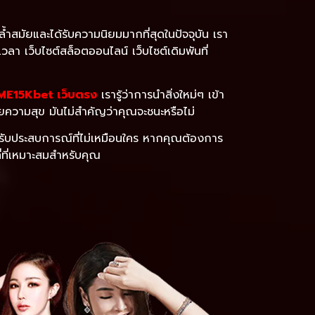
ี่ล้ำสมัยและได้รับความนิยมมากที่สุดในปัจจุบัน เรา
า เว็บไซต์สล็อตออนไลน์ เว็บไซต์เดิมพันที่
E15Kbet เว็บตรง
เรารู้ว่าการนำสิ่งใหม่ๆ เข้า
้วยความสุข มันไม่สำคัญว่าคุณจะชนะหรือไม่
ได้รับประสบการณ์ที่ไม่เหมือนใคร หากคุณต้องการ
ี่ที่เหมาะสมสำหรับคุณ