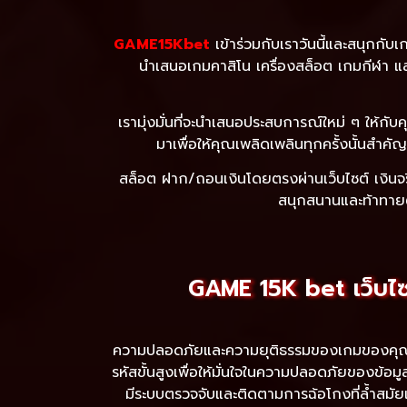
GAME15Kbet
เข้าร่วมกับเราวันนี้และสนุกกับเก
นำเสนอเกมคาสิโน เครื่องสล็อต เกมกีฬา และ
เรามุ่งมั่นที่จะนำเสนอประสบการณ์ใหม่ ๆ ให้กับ
มาเพื่อให้คุณเพลิดเพลินทุกครั้งนั้นสำคั
สล็อต ฝาก/ถอนเงินโดยตรงผ่านเว็บไซต์ เงินจริง
สนุกสนานและท้าทาย
GAME 15K bet เว็บไซต์
ความปลอดภัยและความยุติธรรมของเกมของคุณเป็
รหัสขั้นสูงเพื่อให้มั่นใจในความปลอดภัยของข้อ
มีระบบตรวจจับและติดตามการฉ้อโกงที่ล้ำสมัยเพื