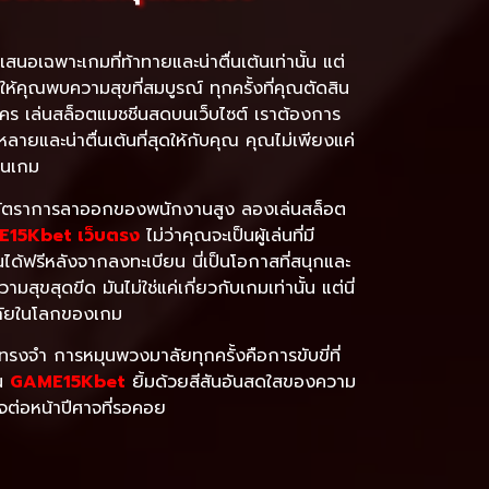
นอเฉพาะเกมที่ท้าทายและน่าตื่นเต้นเท่านั้น แต่
ยให้คุณพบความสุขที่สมบูรณ์ ทุกครั้งที่คุณตัดสิน
อนใคร เล่นสล็อตแมชชีนสดบนเว็บไซต์ เราต้องการ
และน่าตื่นเต้นที่สุดให้กับคุณ คุณไม่เพียงแค่
่นเกม
ณมีอัตราการลาออกของพนักงานสูง ลองเล่นสล็อต
15Kbet เว็บตรง
ไม่ว่าคุณจะเป็นผู้เล่นที่มี
้ฟรีหลังจากลงทะเบียน นี่เป็นโอกาสที่สนุกและ
ุขสุดขีด มันไม่ใช่แค่เกี่ยวกับเกมเท่านั้น แต่นี่
ัยในโลกของเกม
ทรงจำ การหมุนพวงมาลัยทุกครั้งคือการขับขี่ที่
ีน
GAME15Kbet
ยิ้มด้วยสีสันอันสดใสของความ
จต่อหน้าปีศาจที่รอคอย