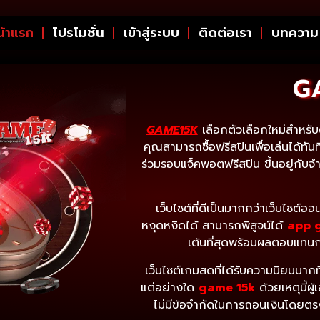
น้าแรก
โปรโมชั่น
เข้าสู่ระบบ
ติดต่อเรา
บทความ
G
GAME15K
เลือกตัวเลือกใหม่สำหรับ
คุณสามารถซื้อฟรีสปินเพื่อเล่นได้ทั
ร่วมรอบแจ็คพอตฟรีสปิน ขึ้นอยู่กับจ
เว็บไซต์ที่ดีเป็นมากกว่าเว็บไซต์อ
หงุดหงิดได้ สามารถพิสูจน์ได้
app 
เต้นที่สุดพร้อมผลตอบแทน
เว็บไซต์เกมสดที่ได้รับความนิยมมากท
แต่อย่างใด
game 15k
ด้วยเหตุนี้ผู
ไม่มีข้อจำกัดในการถอนเงินโดยตรงบ