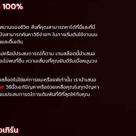
ย 100%
องชีวิต สิ่งที่คุณสามารถหาได้ที่นี่และที่นี่
ุณยังสามารถค้นหาวิธีง่ายๆ ในการเริ่มต้นใช้งานบน
และตื่นเต้น
ล่นใหม่หรือมีประสบการณ์ก็ตาม เกมสล็อตนี้นำเสนอ
ไม่พบที่อื่น ความเสี่ยงที่คุณยินดีรับเมื่อหมุนวง
สล็อตไม่ใช่แค่การชนะหรือแพ้เท่านั้น เรานำเสนอ
et
วิธีนี้จะแก้ปัญหาหรือช่วยเหลือคุณในทุกปัญหา
อบประสบการณ์การเดิมพันที่ดีที่สุดให้กับคุณ
เทิร์น