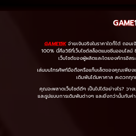
GAME15
GAME15K
จ่ายเงินจริงในราคาใดก็ได้ ถอนเงิ
100% นี่คือวิธีที่เว็บไซต์สล็อตแมชชีนออนไลน
เว็บไซต์ของผู้ผลิตและโดยองค์กรอิสระเพ
เล่นบนโทรศัพท์มือถือหรือแท็บเล็ตของคุณเพียงแค
เดิมพันได้มหาศาล สะดวกทุกเ
คุณจะพลาดเว็บไซต์ดีๆ เป็นไปได้อย่างไร? วางเด
และรูปแบบการเดิมพันต่างๆ และยิ่งกว่านั้นกับค่า