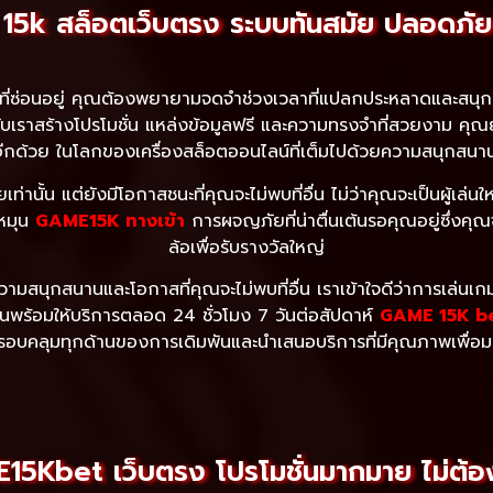
15k สล็อตเว็บตรง ระบบทันสมัย ปลอดภั
ที่ซ่อนอยู่ คุณต้องพยายามจดจำช่วงเวลาที่แปลกประหลาดและสนุกสนานข
ช้ร่วมกับเราสร้างโปรโมชั่น แหล่งข้อมูลฟรี และความทรงจำที่สวยงาม ค
้อีกด้วย ในโลกของเครื่องสล็อตออนไลน์ที่เต็มไปด้วยความสนุกสนาน
ยเท่านั้น แต่ยังมีโอกาสชนะที่คุณจะไม่พบที่อื่น ไม่ว่าคุณจะเป็นผู้เ
มหมุน
GAME15K ทางเข้า
การผจญภัยที่น่าตื่นเต้นรอคุณอยู่ซึ่งคุณจะ
ล้อเพื่อรับรางวัลใหญ่
วามสนุกสนานและโอกาสที่คุณจะไม่พบที่อื่น เราเข้าใจดีว่าการเล่นเกม
นพร้อมให้บริการตลอด 24 ชั่วโมง 7 วันต่อสัปดาห์
GAME 15K b
ที่ครอบคลุมทุกด้านของการเดิมพันและนำเสนอบริการที่มีคุณภาพเพื่อม
5Kbet เว็บตรง โปรโมชั่นมากมาย ไม่ต้อง