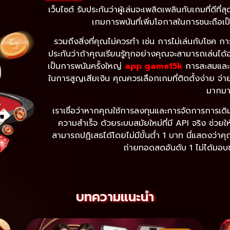
เว็บไซต์ รับประกันว่าผู้เล่นจะเพลิดเพลินกับเกมที่ดีที
เกมการพนันที่เพิ่มโอกาสในการชนะถือเป็
รวมถึงสิ่งที่คุณไม่ควรทำ เช่น การไม่เล่นกับโชค ก
ประกันว่าถ้าคุณเรียนรู้ทุกอย่างคุณจะสามารถเล่นได้
เป็นการพนันครั้งใหญ่
app game15k
การสะสมและก
ในการสูญเสียเงิน คุณควรเลือกเกมที่ติดตั้งง่าย จ่าย
มากม
เราเชื่อว่าหากคุณใช้การลงทุนและการจัดการการเดิม
ความสำเร็จ ด้วยระบบสมัยใหม่ที่มี API จริง ช่วย
สามารถปฏิเสธได้โดยไม่มีขั้นต่ำ 1 บาท นี่แสดงว่าคุ
ถ่ายทอดสดอันดับ 1 ไม่ได้มอบข้
บทความแนะนำ